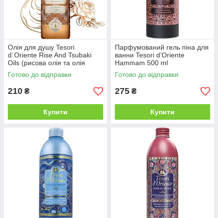
Олія для душу Tesori
Парфумований гель піна для
d`Oriente Rise And Tsubaki
ванни Tesori d’Oriente
Oils (рисова олія та олія
Hammam 500 ml
цубакі) 250мл
Готово до відправки
Готово до відправки
210
275
₴
₴
Купити
Купити