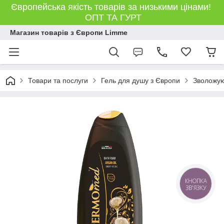
Європейська якість товарів за низькими цінами!
ОПТ ТА ГУРТ
Магазин товарів з Європи Limme
Товари та послуги
Гель для душу з Європи
Зволожую
КНОПКА
ЗВ'ЯЗКУ