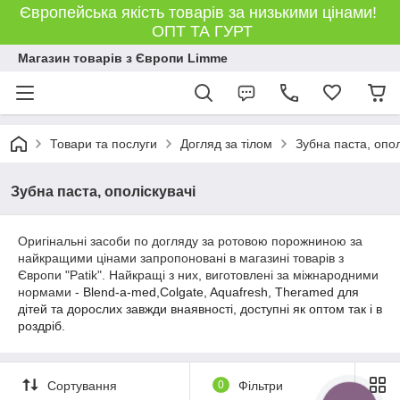
Європейська якість товарів за низькими цінами!
ОПТ ТА ГУРТ
Магазин товарів з Європи Limme
Товари та послуги
Догляд за тілом
Зубна паста, опол
Зубна паста, ополіскувачі
Оригінальні засоби по догляду за ротовою порожниною за
найкращими цінами запропоновані в магазині товарів
з
Європи
"Patik". Найкращі з них, виготовлені за міжнародними
нормами -
Blend-a-med,
Colgate,
Aquafresh, Theramed для
дітей та дорослих завжди внаявності, доступні як оптом так і в
роздріб.
Сортування
0
Фільтри