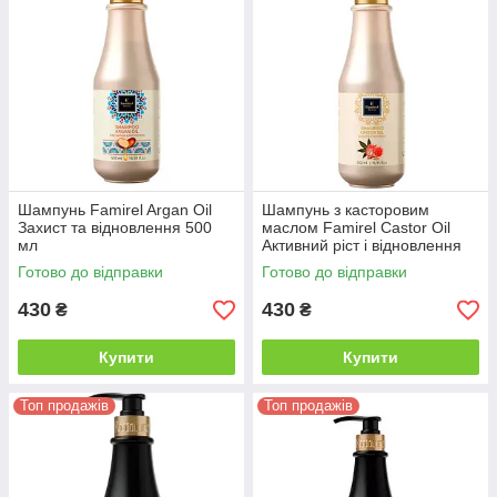
Шампунь Famirel Argan Oil
Шампунь з касторовим
Захист та відновлення 500
маслом Famirel Castor Oil
мл
Активний ріст і відновлення
500 мл
Готово до відправки
Готово до відправки
430
430
₴
₴
Купити
Купити
Топ продажів
Топ продажів