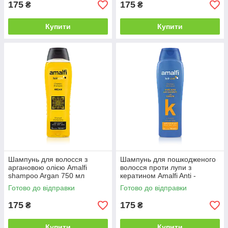
175
175
₴
₴
Купити
Купити
Шампунь для волосся з
Шампунь для пошкодженого
аргановою олією Amalfi
волосся проти лупи з
shampoo Argan 750 мл
кератином Amalfi Anti -
Dandruff with Keratin 750 мл
Готово до відправки
Готово до відправки
175
175
₴
₴
Купити
Купити