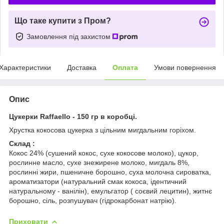
Що таке купити з Пром?
Замовлення під захистом
Характеристики
Доставка
Оплата
Умови повернення
Опис
Цукерки Raffaello - 150 гр в коробці.
Хрустка кокосова цукерка з цільним мигдальним горіхом.
Склад :
Кокос 24% (сушений кокос, сухе кокосове молоко), цукор,
рослинне масло, сухе знежирене молоко, мигдаль 8%,
рослинні жири, пшеничне борошно, суха молочна сироватка,
ароматизатори (натуральний смак кокоса, ідентичний
натуральному - ванілін), емульгатор ( соєвий лецитин), житнє
борошно, сіль, розпушувач (гідрокарбонат натрію).
Приховати