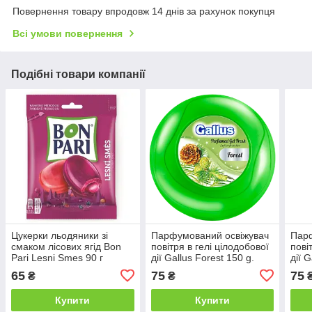
Повернення товару впродовж 14 днів за рахунок покупця
Всі умови повернення
Подібні товари компанії
Цукерки льодяники зі
Парфумований освіжувач
Парф
смаком лісових ягід Bon
повітря в гелі цілодобової
пові
Pari Lesni Smes 90 г
дії Gallus Forest 150 g.
дії 
(Хвойний ліс)
(Оке
65
75
75
₴
₴
Купити
Купити