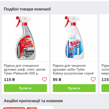
Подібні товари компанії
Рідина для очищення
Рідина для чищення
Ріди
духових шаф, плит, грилів
душових кабін Tytan
холо
Tytan Piekarniki 500 р.
Kabiny prysznicowe спрей
мікр
500 г
Tyta
115
95
115
₴
₴
mikr
Купити
Купити
Акційні пропозиції та новинки
Топ продажів
–20%