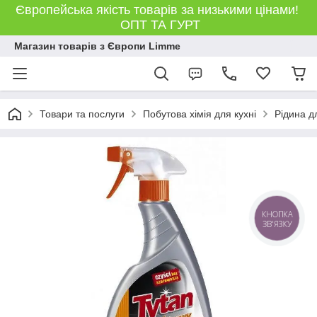
Європейська якість товарів за низькими цінами!
ОПТ ТА ГУРТ
Магазин товарів з Європи Limme
Товари та послуги
Побутова хімія для кухні
Рідина д
КНОПКА
ЗВ'ЯЗКУ