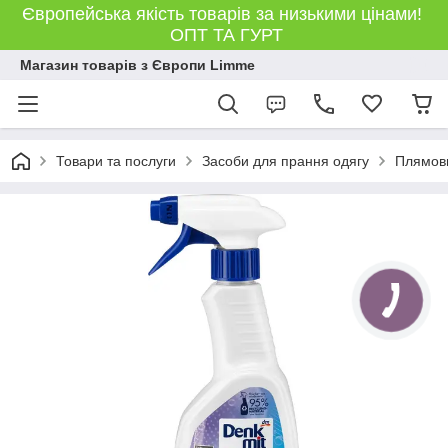
Європейська якість товарів за низькими цінами!
ОПТ ТА ГУРТ
Магазин товарів з Європи Limme
Товари та послуги
Засоби для прання одягу
Плямови