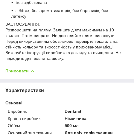
Без відбілювача
з Bitrex, без ароматизаторів, без барвників, без
латексу
ЗАСТОСУВАННЯ:
Розпорошити на пляму. Залиште діяти максимум на 10
хвилин. Потім випрати. Не дозволяйте плямІ висохнути.
Перед використанням обов’язково перевірте текстиль на
стійкість кольору та зносостійкість у прихованому місці.
Виконуйте інструкції виробника з догляду та очищення. Не
підходить для вовни та шовку.
Приховати
Характеристики
Основні
Виробник
Denkmit
Країна виробник
Німеччина
Об`єм
500 мл
Основний тип тканини
Для всіх типів тканини