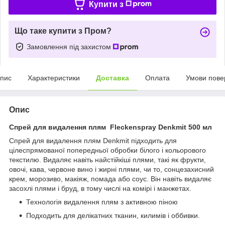
Купити з
Що таке купити з Пром?
Замовлення під захистом
пис
Характеристики
Доставка
Оплата
Умови пове
Опис
Спрей для видалення плям Fleckenspray Denkmit 500 мл
Спрей для видалення плям Denkmit підходить для
цілеспрямованої попередньої обробки білого і кольорового
текстилю. Видаляє навіть найстійкіші плями, такі як фрукти,
овочі, кава, червоне вино і жирні плями, чи то, сонцезахисний
крем, морозиво, макіяж, помада або соус. Він навіть видаляє
засохлі плями і бруд, в тому числі на комірі і манжетах.
Технологія видалення плям з активною піною
Подходить для делікатних тканин, килимів і оббивки.