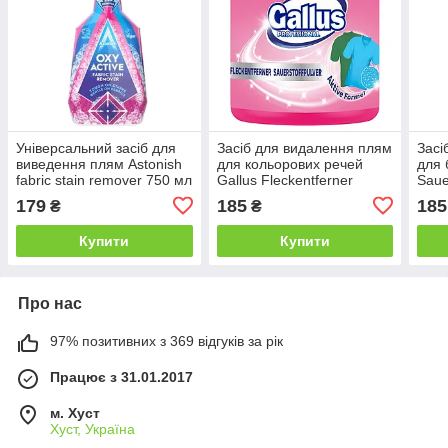
Універсальний засіб для
Засіб для видалення плям
Засі
виведення плям Astonish
для кольорових речей
для 
fabric stain remover 750 мл
Gallus Fleckentferner
Saue
Sauerstoffpulver Pulver 600
600 
179
185
185
₴
₴
г
Купити
Купити
Про нас
97% позитивних з 369 відгуків за рік
Працює з 31.01.2017
м. Хуст
Хуст, Україна