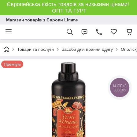
Європейська якість товарів за низькими цінами!
ОПТ ТА ГУРТ
Магазин товарів з Європи Limme
Товари та послуги
Засоби для прання одягу
Ополіск
Преміум
КНОПКА
ЗВ'ЯЗКУ