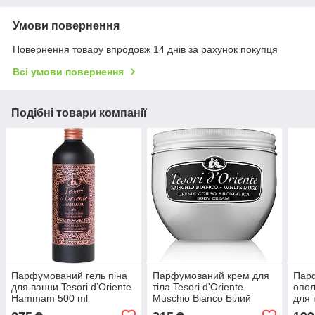
Умови повернення
Повернення товару впродовж 14 днів за рахунок покупця
Всі умови повернення
Подібні товари компанії
Парфумований гель піна
Парфумований крем для
Пар
для ванни Tesori d’Oriente
тіла Tesori d'Oriente
опол
Hammam 500 ml
Muschio Bianco Білий
для 
мускус 300ml
Musc