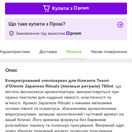
Купити з
Що таке купити з Пром?
Замовлення під захистом
Характеристики
Доставка
Оплата
Умови повернення
Опис
Концентрований ополіскувач для білизнти
Tesori
d'Oriente Japanese Rituals (японські ритуали) 760ml
, що
містить високоякісні ароматизатори, використовується при
пранні текстилю для надання свіжості, еластичності та
м'якості. Аромат Japanese Rituals з ніжними квітковими
нотами півонії та османтуса, збагаченими ароматичними
мікрогранулaми, залишає захоплюючий і чуттєвий аромат на
вашій білизні. Його кремова формула без барвників
розслаблює тканину та полегшує прасування. Випраний одяг
довго зберігає приємний аромат, полегшує прасування,