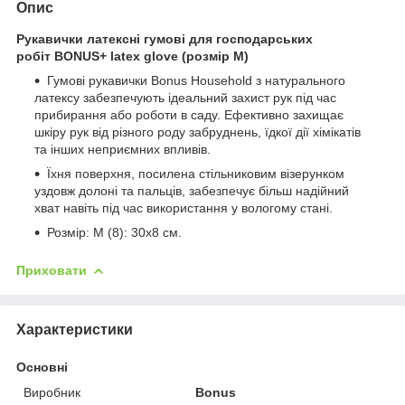
Опис
Рукавички латексні
гумові для господарських
робіт BONUS+ latex glove (розмір M)
Гумові рукавички Bonus Household з натурального
латексу забезпечують ідеальний захист рук під час
прибирання або роботи в саду. Ефективно захищає
шкіру рук від різного роду забруднень, їдкої дії хімікатів
та інших неприємних впливів.
Їхня поверхня, посилена стільниковим візерунком
уздовж долоні та пальців, забезпечує більш надійний
хват навіть під час використання у вологому стані.
Розмір: M (8): 30х8 см.
Приховати
Характеристики
Основні
Виробник
Bonus