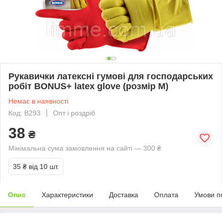
Рукавички латексні гумові для господарських
робіт BONUS+ latex glove (розмір M)
Немає в наявності
Код: B293
Опт і роздріб
38
₴
Мінімальна сума замовлення на сайті — 300 ₴
35 ₴
від 10 шт.
Опис
Характеристики
Доставка
Оплата
Умови п