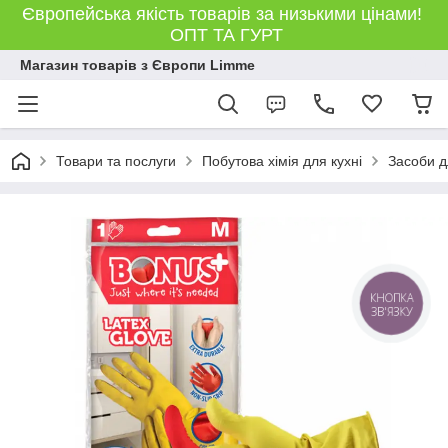
Європейська якість товарів за низькими цінами!
ОПТ ТА ГУРТ
Магазин товарів з Європи Limme
Товари та послуги
Побутова хімія для кухні
Засоби д
КНОПКА
ЗВ'ЯЗКУ