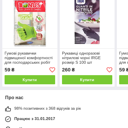
Гумові рукавички
Рукавиці одноразові
Гумо
підвищеної комфортності
нітрилові чорні IRGE
підв
для господарських робіт
розмір S 100 шт
для 
BONUS + Comfort -XL
BONU
59
260
59
₴
₴
S)
Купити
Купити
Про нас
98% позитивних з 368 відгуків за рік
Працює з 31.01.2017