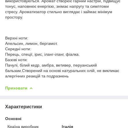
використовуються. Аромат створює гарний настрій, підвищує
тонус, наповнює енергією, знімає напругу та симптоми
стресу. Ароматизатор стильно виглядає і займає мінімум
простору.
Верхні ноти:
Апельсин, лимон, бергамот.
Середні ноти:
Перець, спеції, ірис, іланг-іланг, фіалка.
Базові ноти:
Пачулі, білий кедр, амбра, ветивер, перуанський
бальзам.Створений на основі натуральних олій, не викликає
алергічних реакцій та подразнень
Приховати
Характеристики
Основні
Країна виробник
Італія