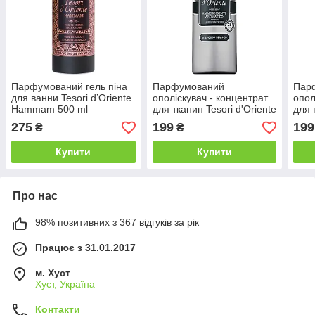
Парфумований гель піна
Парфумований
Пар
для ванни Tesori d’Oriente
ополіскувач - концентрат
опол
Hammam 500 ml
для тканин Tesori d'Oriente
для 
Muschio Bianco 760ml.
Ham
275
199
199
₴
₴
ml.
Купити
Купити
Про нас
98% позитивних з 367 відгуків за рік
Працює з 31.01.2017
м. Хуст
Хуст, Україна
Контакти