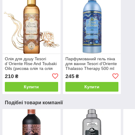
Олія для душу Tesori
Парфумований гель піна
d`Oriente Rise And Tsubaki
для ванни Tesori d’Oriente
Oils (рисова олія та олія
Thalasso Therapy 500 ml
цубакі) 250мл
210
245
₴
₴
Купити
Купити
Подібні товари компанії