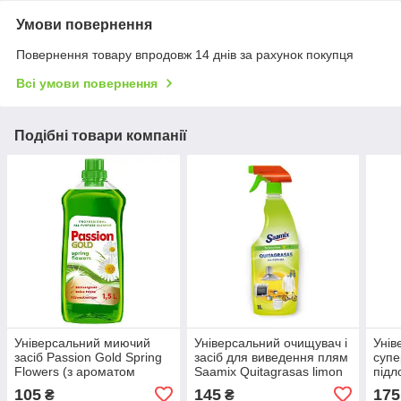
Умови повернення
Повернення товару впродовж 14 днів за рахунок покупця
Всі умови повернення
Подібні товари компанії
Універсальний миючий
Універсальний очищувач і
Унів
засіб Passion Gold Spring
засіб для виведення плям
супе
Flowers (з ароматом
Saamix Quitagrasas limon
підл
весняних квітів) 1,5 л
1 л.
Burs
105
145
175
₴
₴