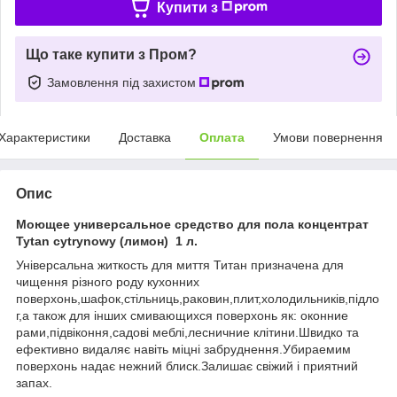
Купити з
Що таке купити з Пром?
Замовлення під захистом
Характеристики
Доставка
Оплата
Умови повернення
Опис
Моющее универсальное средство для пола концентрат
Tytan cytrynowy (лимон) 1 л.
Універсальна житкость для миття Титан призначена для
чищення різного роду кухонних
поверхонь,шафок,стільниць,раковин,плит,холодильників,підло
г,а також для інших смивающихся поверхонь як: оконние
рами,підвіконня,садові меблі,лесничние клітини.Швидко та
ефективно видаляє навіть міцні забруднення.Убираемим
поверхонь надає нежний блиск.Залишає свіжий і приятний
запах.