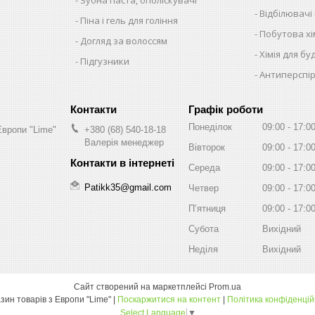
Відбілювачі
Піна і гель для гоління
Побутова хім
Догляд за волоссям
Хімія для бу
Підгузники
Антиперспір
Графік роботи
Понеділок
09:00
17:0
Европи "Lime"
+380 (68) 540-18-18
Валерія менеджер
Вівторок
09:00
17:0
Середа
09:00
17:0
Patikk35@gmail.com
Четвер
09:00
17:0
Пʼятниця
09:00
17:0
Субота
Вихідний
Неділя
Вихідний
Сайт створений на маркетплейсі
Prom.ua
Магазин товарів з Европи "Lime" |
Поскаржитися на контент
|
Політика конфіденцій
Select Language
▼