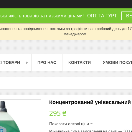
ка якість товарів за низькими цінами! ОПТ ТА ГУРТ
В
влення та повідомлення, оскільки за графіком наш робочий день до 17:0
менеджером.
І ТОВАРИ
ПРО НАС
КОНТАКТИ
УМОВИ ПОКУ
Концентрований унівесальний г
295 ₴
Показати оптові ціни
Мінімальна сума замовлення на сайті — 300 