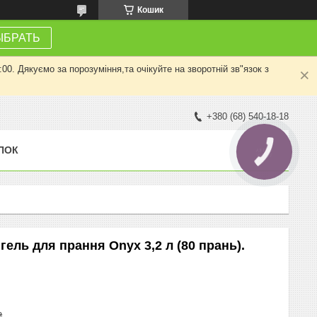
Кошик
ЫБРАТЬ
0. Дякуємо за порозуміння,та очікуйте на зворотній зв"язок з
+380 (68) 540-18-18
ПОК
КНОПКА
ЗВ'ЯЗКУ
ель для прання Onyx 3,2 л (80 прань).
₴