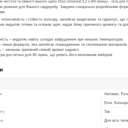
чистоти та свіжості вашого одягу Onyx Universal 3,2 л (80 прань) – гель для п
е рішення для Вашого гардеробу. Завдяки спеціально розробленим фор
ами.
 інтенсивність і стійкість кольору, запобігає вицвітанню та гарантує, щ
но видаляє плями та освіжає одяг, надає йому приємного аромату та до
ість – видаляє навіть складні забруднення при низьких температурах
 – ніжна формула, яка запобігає пошкодженню та сколюванню матеріалів
ь – залишає приємний свіжий аромат надовго
ітра достатньо для 80 прань, що робить його економним вибором
и
ни
Автомат, Руч
Біле, Кольор
ягу
Так
ни
Для всіх типі