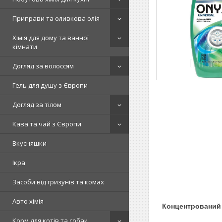
Приправи та оливкова олія
Хімія для дому та ванної
кімнати
Догляд за волоссям
Гель для душу з Європи
Догляд за тілом
Кава та чай з Європи
Вкусняшки
Ікра
Засоби від гризунів та комах
Авто хімія
Концентрований ун
Корм для котів та собак.