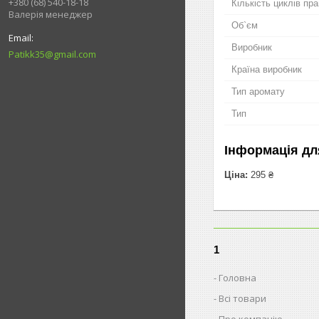
+380 (68) 540-18-18
Кількість циклів пр
Валерія менеджер
Об`єм
Виробник
Patikk35@gmail.com
Країна виробник
Тип аромату
Тип
Інформація дл
Ціна:
295 ₴
1
Головна
Всі товари
Про компанію