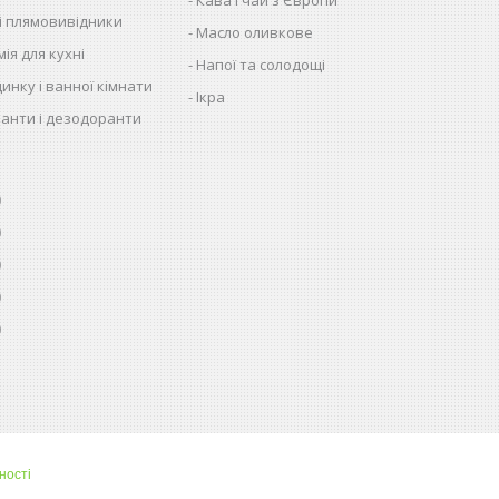
 і плямовивідники
Масло оливкове
ія для кухні
Напої та солодощі
динку і ванної кімнати
Ікра
анти і дезодоранти
0
0
0
0
0
ності