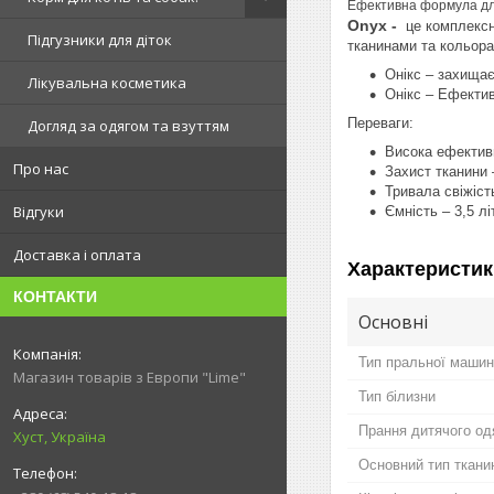
Ефективна формула для 
Onyx -
це комплексн
Підгузники для діток
тканинами та кольор
Онікс – захищає
Лікувальна косметика
Онікс – Ефектив
Переваги:
Догляд за одягом та взуттям
Висока ефективн
Про нас
Захист тканини
Тривала свіжіст
Відгуки
Ємність – 3,5 л
Доставка і оплата
Характеристик
КОНТАКТИ
Основні
Тип пральної маши
Магазин товарів з Европи "Lime"
Тип білизни
Прання дитячого од
Хуст, Україна
Основний тип ткани