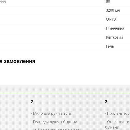
ання
80
3200 мл
ONYX
Німеччина
Квітковий
Гель
я замовлення
2
3
Мило для рук та тіла
Пральні поро
Гель для душу з Європи
Ополіскувач
білизни
Зубна паста, ополіскувачі