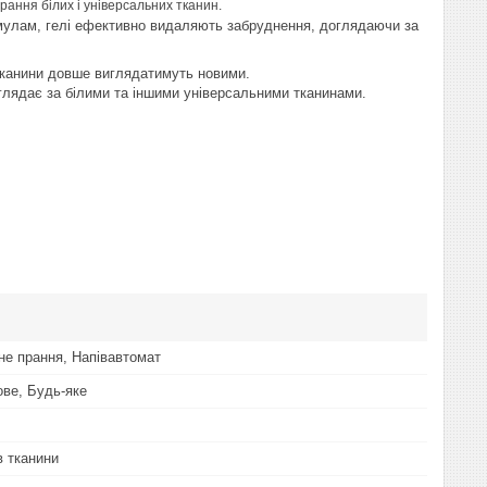
рання білих і універсальних тканин.
мулам, гелі ефективно видаляють забруднення, доглядаючи за
о тканини довше виглядатимуть новими.
глядає за білими та іншими універсальними тканинами.
не прання, Напівавтомат
ове, Будь-яке
в тканини