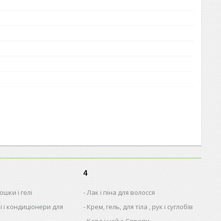
4
шки і гелі
Лак і піна для волосся
і і кондиціонери для
Крем, гель, для тіла , рук і суглобів
Кава і чай з Європи