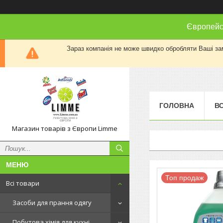
Європейсь
Зараз компанія не може швидко обробляти Ваші замо
ГОЛОВНА
ВС
Магазин товарів з Європи Limme
Топ продаж
Всі товари
Засоби для прання одягу
Побутова хімія для кухні