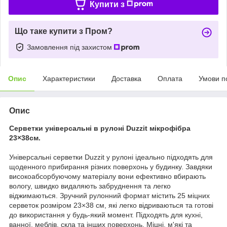
Купити з
Що таке купити з Пром?
Замовлення під захистом
Опис
Характеристики
Доставка
Оплата
Умови п
Опис
Серветки універсальні в рулоні Duzzit мікрофібра
23×38см.
Універсальні серветки Duzzit у рулоні ідеально підходять для
щоденного прибирання різних поверхонь у будинку. Завдяки
високоабсорбуючому матеріалу вони ефективно вбирають
вологу, швидко видаляють забруднення та легко
віджимаються. Зручний рулонний формат містить 25 міцних
серветок розміром 23×38 см, які легко відриваються та готові
до використання у будь-який момент. Підходять для кухні,
ванної, меблів, скла та інших поверхонь. Міцні, м'які та