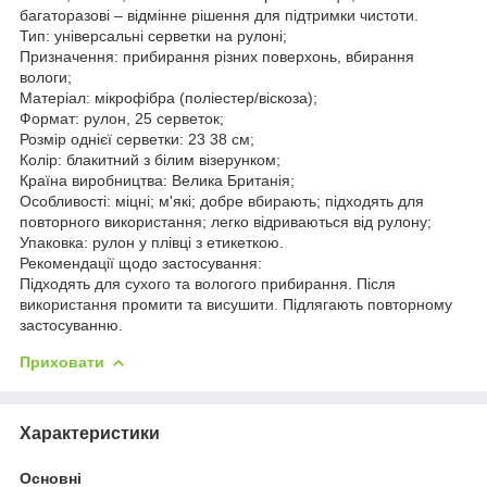
багаторазові – відмінне рішення для підтримки чистоти.
Тип: універсальні серветки на рулоні;
Призначення: прибирання різних поверхонь, вбирання
вологи;
Матеріал: мікрофібра (поліестер/віскоза);
Формат: рулон, 25 серветок;
Розмір однієї серветки: 23 38 см;
Колір: блакитний з білим візерунком;
Країна виробництва: Велика Британія;
Особливості: міцні; м'які; добре вбирають; підходять для
повторного використання; легко відриваються від рулону;
Упаковка: рулон у плівці з етикеткою.
Рекомендації щодо застосування:
Підходять для сухого та вологого прибирання. Після
використання промити та висушити. Підлягають повторному
застосуванню.
Приховати
Характеристики
Основні