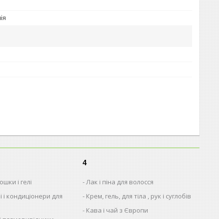
ія
4
шки і гелі
Лак і піна для волосся
і і кондиціонери для
Крем, гель, для тіла , рук і суглобів
Кава і чай з Європи