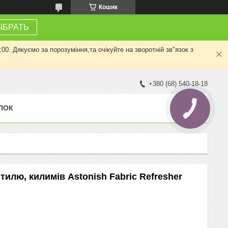
Кошик
ЫБРАТЬ
0. Дякуємо за порозуміння,та очікуйте на зворотній зв"язок з
+380 (68) 540-18-18
ПОК
КНОПКА
ЗВ'ЯЗКУ
тилю, килимів Astonish Fabric Refresher