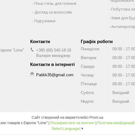
Відбілювачі
Піна і гель для гоління
Побутова хім
Догляд за волоссям
Хімія для бу
Підгузники
Антиперспір
Графік роботи
Понеділок
09:00
17:0
Европи "Lime"
+380 (68) 540-18-18
Валерія менеджер
Вівторок
09:00
17:0
Середа
09:00
17:0
Patikk35@gmail.com
Четвер
09:00
17:0
Пʼятниця
09:00
17:0
Субота
Вихідний
Неділя
Вихідний
Сайт створений на маркетплейсі
Prom.ua
Магазин товарів з Европи "Lime" |
Поскаржитися на контент
|
Політика конфіденцій
Select Language
▼