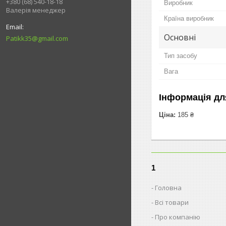
+380 (68) 540-18-18
Виробник
Валерія менеджер
Країна виробник
Основні
Patikk35@gmail.com
Тип засобу
Вага
Інформація дл
Ціна:
185 ₴
1
Головна
Всі товари
Про компанію