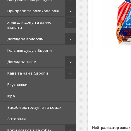
Приправи та оливкова олія
Хімія для дому та ванної
кімнати
Догляд за волоссям
Гель для душу з Європи
Догляд за тілом
Кава та чай з Європи
Вкусняшки
Ікра
Засоби від гризунів та комах
Авто хімія
Нейтралізатор запахі
Корм для котів та собак.