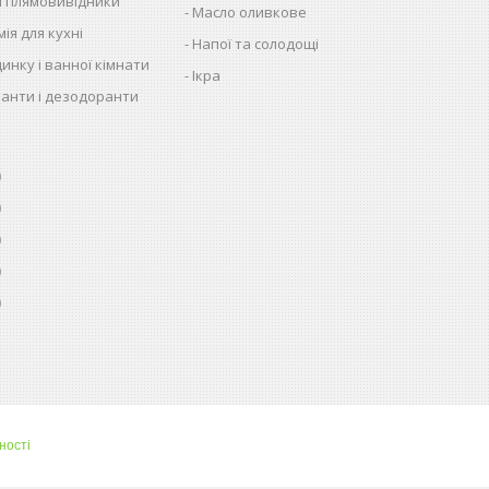
 і плямовивідники
Масло оливкове
ія для кухні
Напої та солодощі
динку і ванної кімнати
Ікра
анти і дезодоранти
0
0
0
0
0
ності