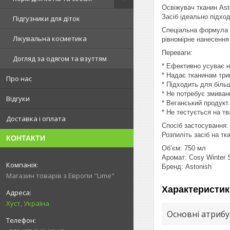
Освіжувач тканин Ast
Засіб ідеально підход
Підгузники для діток
Спеціальна формула н
Лікувальна косметика
рівномірне нанесення
Переваги:
Догляд за одягом та взуттям
* Ефективно усуває н
* Надає тканинам три
Про нас
* Підходить для біль
* Не потребує змиван
Відгуки
* Веганський продукт.
* Не тестується на тв
Доставка і оплата
Спосіб застосування:
Розпиліть засіб на т
КОНТАКТИ
Об’єм: 750 мл
Аромат: Cosy Winter S
Бренд: Astonish
Магазин товарів з Европи "Lime"
Характеристик
Хуст, Україна
Основні атриб