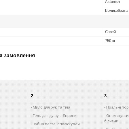
Astonish
Великобритан
Спрей
750 кг
я замовлення
2
3
Мило для рук та тіла
Пральні поро
Гель для душу з Європи
Ополіскувач
білизни
Зубна паста, ополіскувачі