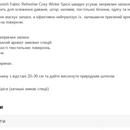
onish Fabric Refresher Cosy Winter Spice швидко усуває неприємні запа
ить для освіження диванів, штор, килимів, постільної білизни, одягу та 
е маскує запахи, а ефективно нейтралізує їх, залишаючи приємний аром
 на поверхню.
еприємні запахи.
валий аромат зимових спецій.
шості текстильних поверхонь.
ня.
аринах.
канину з відстані 20–30 см та дайте висохнути природним шляхом.
pice (затишні зимові спеції)
и
ути