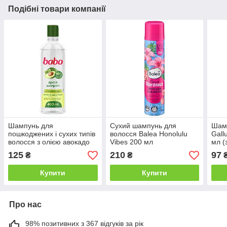
Подібні товари компанії
Шампунь для
Сухий шампунь для
Шамп
пошкоджених і сухих типів
волосся Balea Honolulu
Gall
волосся з олією авокадо
Vibes 200 мл
мл (
Baba ápoló sampon 400
125
210
97
₴
₴
мл
Купити
Купити
Про нас
98% позитивних з 367 відгуків за рік