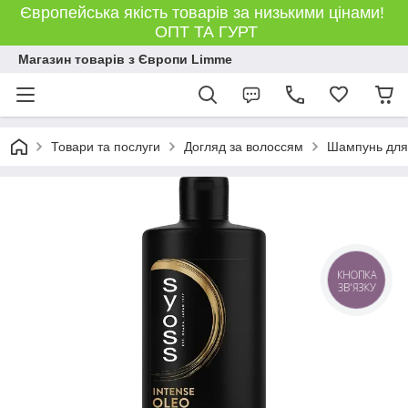
Європейська якість товарів за низькими цінами!
ОПТ ТА ГУРТ
Магазин товарів з Європи Limme
Товари та послуги
Догляд за волоссям
Шампунь для
КНОПКА
ЗВ'ЯЗКУ