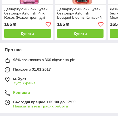
Дезінфікуючий очищувач
Дезінфікуючий очищувач
Дезі
без хлору Astonish Pink
без хлору Astonish
без 
Roses (Рожеві троянди)
Bouquet Blooms Квітковий
Mead
спрей 550 мл
букет 550 мл.
550 
165
165
165
₴
₴
Купити
Купити
Про нас
98% позитивних з 366 відгуків за рік
Працює з 31.01.2017
м. Хуст
Хуст, Україна
Контакти
Сьогодні працює з 09:00 до 17:00
Показати весь графік роботи