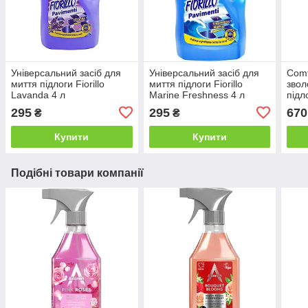
Універсальний засіб для
Універсальний засіб для
Com
миття підлоги Fiorillo
миття підлоги Fiorillo
звол
Lavanda 4 л
Marine Freshness 4 л
підл
295
295
670
₴
₴
Купити
Купити
Подібні товари компанії