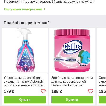
Повернення товару впродовж 14 днів за рахунок покупця
Всі умови повернення
Подібні товари компанії
Універсальний засіб для
Засіб для видалення плям
Спец
виведення плям Astonish
для кольорових речей
виве
fabric stain remover 750 мл
Gallus Fleckentferner
кили
Sauerstoffpulver Pulver 600
пове
179
185
185
₴
₴
г
& Up
Купити
Купити