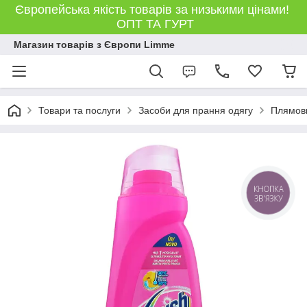
Європейська якість товарів за низькими цінами!
ОПТ ТА ГУРТ
Магазин товарів з Європи Limme
Товари та послуги
Засоби для прання одягу
Плямови
КНОПКА
ЗВ'ЯЗКУ