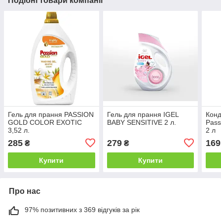
Подібні товари компанії
Гель для прання PASSION
Гель для прання IGEL
Конд
GOLD COLOR EXOTIC
BABY SENSITIVE 2 л.
Pass
3,52 л.
2 л
285
279
169
₴
₴
Купити
Купити
Про нас
97% позитивних з 369 відгуків за рік