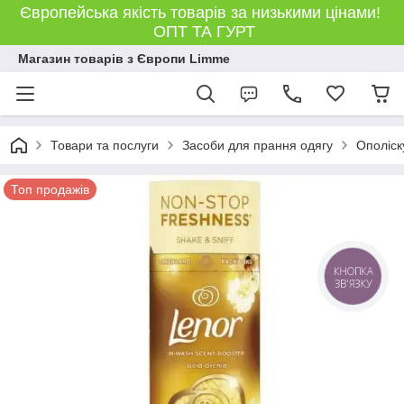
Європейська якість товарів за низькими цінами!
ОПТ ТА ГУРТ
Магазин товарів з Європи Limme
Товари та послуги
Засоби для прання одягу
Ополіск
Топ продажів
КНОПКА
ЗВ'ЯЗКУ