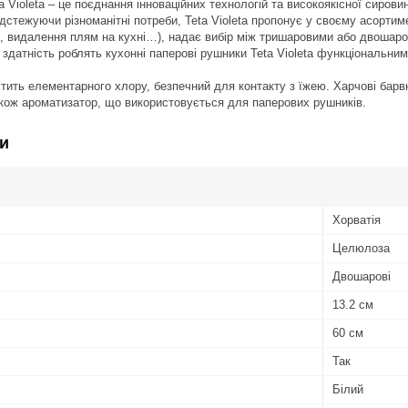
a Violeta – це поєднання інноваційних технологій та високоякісної сиров
ідстежуючи різноманітні потреби, Teta Violeta пропонує у своєму асортиме
ні, видалення плям на кухні…), надає вибір між тришаровими або двоша
 здатність роблять кухонні паперові рушники Teta Violeta функціональним
стить елементарного хлору, безпечний для контакту з їжею. Харчові бар
акож ароматизатор, що використовується для паперових рушників.
и
Хорватія
Целюлоза
Двошарові
13.2 см
60 см
Так
Білий