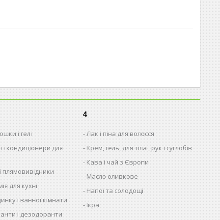
4
шки і гелі
Лак і піна для волосся
і і кондиціонери для
Крем, гель, для тіла , рук і суглобів
Кава і чай з Європи
 і плямовивідники
Масло оливкове
ія для кухні
Напої та солодощі
динку і ванної кімнати
Ікра
анти і дезодоранти