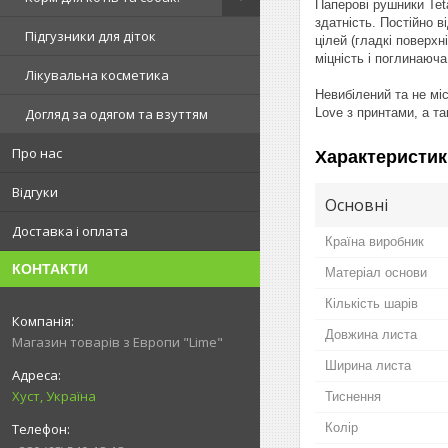
Паперові рушники Tet
здатність. Постійно в
Підгузники для діток
цілей (гладкі поверх
міцність і поглинаюча
Лікувальна косметика
Невибілений та не мі
Love з принтами, а т
Догляд за одягом та взуттям
Про нас
Характеристик
Відгуки
Основні
Доставка і оплата
Країна виробник
КОНТАКТИ
Матеріал основи
Кількість шарів
Довжина листа
Магазин товарів з Европи "Lime"
Ширина листа
Хуст, Україна
Тиснення
Колір