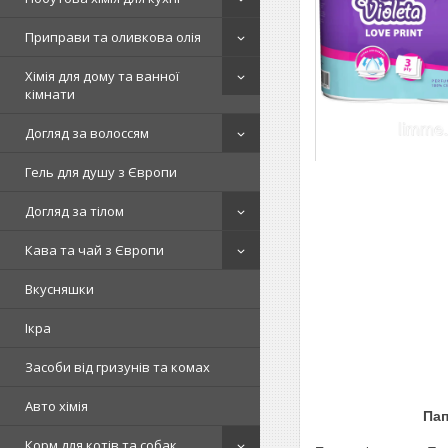
Приправи та оливкова олія
Хімія для дому та ванної
кімнати
Догляд за волоссям
Гель для душу з Європи
Догляд за тілом
Кава та чай з Європи
Вкусняшки
Ікра
Засоби від гризунів та комах
Авто хімія
Паперові рушни
Корм для котів та собак.