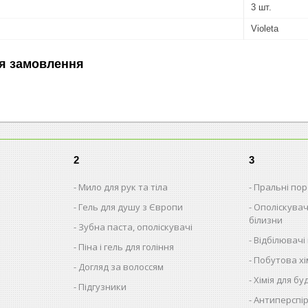
3 шт.
Violeta
я замовлення
2
3
Мило для рук та тіла
Пральні поро
Гель для душу з Європи
Ополіскувач
білизни
Зубна паста, ополіскувачі
Відбілювачі
Піна і гель для гоління
Побутова хім
Догляд за волоссям
Хімія для бу
Підгузники
Антиперспір