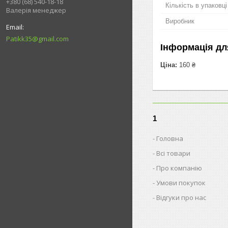
+380 (68) 540-18-18
Кількість в упаковці
Валерія менеджер
Виробник
Patikk35@gmail.com
Інформація дл
Ціна:
160 ₴
1
Головна
Всі товари
Про компанію
Умови покупок
Відгуки про нас