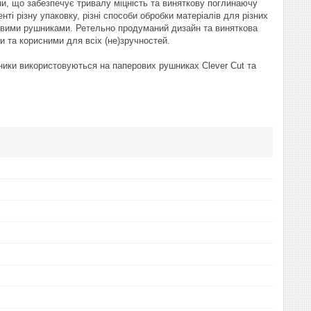
ини, що забезпечує тривалу міцність та виняткову поглинаючу
нті різну упаковку, різні способи обробки матеріалів для різних
ровими рушниками. Ретельно продуманий дизайн та виняткова
и та корисними для всіх (не)зручностей.
вники використовуються на паперових рушниках Clever Cut та