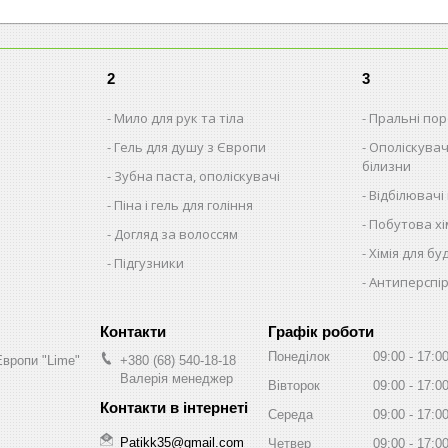
2
3
Мило для рук та тіла
Пральні поро
Гель для душу з Європи
Ополіскувач
білизни
Зубна паста, ополіскувачі
Відбілювачі
Піна і гель для гоління
Побутова хім
Догляд за волоссям
Хімія для бу
Підгузники
Антиперспір
Графік роботи
Понеділок
09:00
17:0
Европи "Lime"
+380 (68) 540-18-18
Валерія менеджер
Вівторок
09:00
17:0
Середа
09:00
17:0
Patikk35@gmail.com
Четвер
09:00
17:0