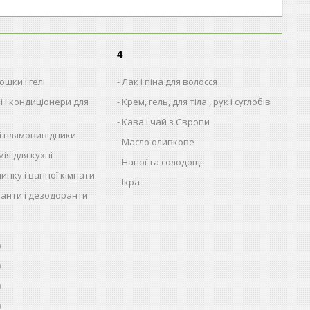
4
шки і гелі
Лак і піна для волосся
і і кондиціонери для
Крем, гель, для тіла , рук і суглобів
Кава і чай з Європи
 і плямовивідники
Масло оливкове
ія для кухні
Напої та солодощі
динку і ванної кімнати
Ікра
анти і дезодоранти
0
0
0
0