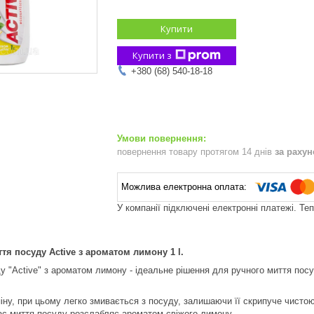
Купити
Купити з
+380 (68) 540-18-18
повернення товару протягом 14 днів
за раху
У компанії підключені електронні платежі. Те
ття посуду Active з ароматом лимону 1 l.
у "Active" з ароматом лимону - ідеальне рішення для ручного миття посу
піну, при цьому легко змивається з посуду, залишаючи її скрипуче чисто
час миття посуду розслабляє ароматом свіжого лимону.