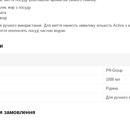
ляє жир з посуду
рата
воді
я ручного використання. Для миття нанесіть невелику кількість Active з 
миття ополосніть посуд чистою водою.
и
PR-Group
1000 мл
Рідина
Для ручного 
я замовлення