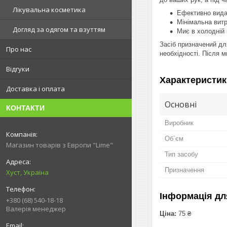
Лікувальна косметика
Ефективно вида
Мінімальна вит
Догляд за одягом та взуттям
Миє в холодній 
Засіб призначений дл
Про нас
необхідності. Після 
Відгуки
Характеристик
Доставка і оплата
Основні
КОНТАКТИ
Виробник
Об`єм
Магазин товарів з Европи "Lime"
Тип засобу
Призначення
Хуст, Україна
Інформація дл
+380 (68) 540-18-18
Валерія менеджер
Ціна:
75 ₴