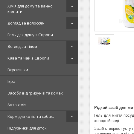
Хімія для дому та ванної
кімнати
Догляд за волоссям
Гель для душу з Європи
Догляд за тілом
Кава та чай з Європи
Вкусняшки
Ікра
Засоби від гризунів та комах
Авто хімія
Рідкий засіб для ми
Гель для миття посуд
Корм для котів та собак.
холодній воді.
Підгузники для діток
Засіб створює густу 
до ваших рук, а під 