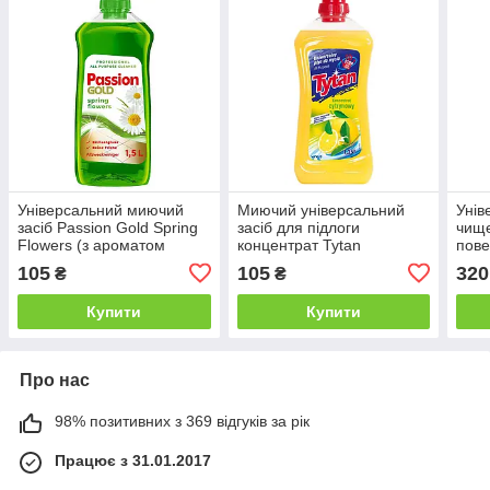
Універсальний миючий
Миючий універсальний
Унів
засіб Passion Gold Spring
засіб для підлоги
чище
Flowers (з ароматом
концентрат Tytan
пове
весняних квітів) 1,5 л
cytrynowy (лимон) 1 л.
Ber
105
105
320
₴
₴
Allz
(син
Купити
Купити
Про нас
98% позитивних з 369 відгуків за рік
Працює з 31.01.2017