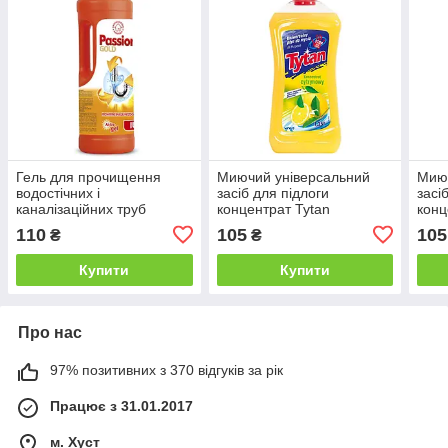
Гель для прочищення
Миючий універсальний
Миюч
водостічних і
засіб для підлоги
засі
каналізаційних труб
концентрат Tytan
конц
Passion Gold
cytrynowy (лимон) 1 л.
jabt
110
105
105
₴
₴
Rohrreinigungsgel 1 л.
)1 л
Купити
Купити
Про нас
97% позитивних з 370 відгуків за рік
Працює з 31.01.2017
м. Хуст