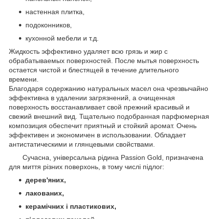
настенная плитка,
подоконников,
кухонной мебели и т.д.
Жидкость эффективно удаляет всю грязь и жир с
обрабатываемых поверхностей. После мытья поверхность
остается чистой и блестящей в течение длительного
времени.
Благодаря содержанию натуральных масел она чрезвычайно
эффективна в удалении загрязнений, а очищенная
поверхность восстанавливает свой прежний красивый и
свежий внешний вид. Тщательно подобранная парфюмерная
композиция обеспечит приятный и стойкий аромат. Очень
эффективен и экономичен в использовании. Обладает
антистатическими и глянцевыми свойствами.
Сучасна, універсальна рідина Passion Gold, призначена
для миття різних поверхонь, в тому числі підлог:
дерев'яних,
лакованих,
керамічних і пластикових,