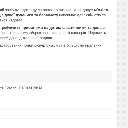
й засіб для догляду за вашою білизною, який дарує
м’якість,
ція
дикої дзвоники та бергамоту
наповнює одяг свіжістю та
ться надовго.
, роблячи їх
приємними на дотик, еластичними та довше
прияє тривалому збереженню яскравості кольорів. Підходить
ивий догляд для всієї родини.
астосування. Кондиціонер сумісний із більшістю пральних
не прання, Напівавтомат