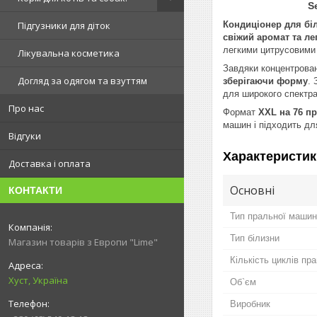
Selvatica &
Кондиціонер для біл
Підгузники для діток
свіжий аромат та ле
легкими цитрусовими 
Лікувальна косметика
Завдяки концентрова
Догляд за одягом та взуттям
зберігаючи форму
.
для широкого спектра
Про нас
Формат
XXL на 76 п
машин і підходить дл
Відгуки
Характеристик
Доставка і оплата
Основні
КОНТАКТИ
Тип пральної маши
Тип білизни
Магазин товарів з Европи "Lime"
Кількість циклів пр
Хуст, Україна
Об`єм
Виробник