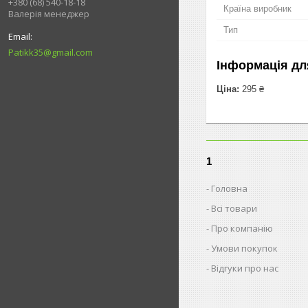
+380 (68) 540-18-18
Країна виробник
Валерія менеджер
Тип
Patikk35@gmail.com
Інформація дл
Ціна:
295 ₴
1
Головна
Всі товари
Про компанію
Умови покупок
Відгуки про нас