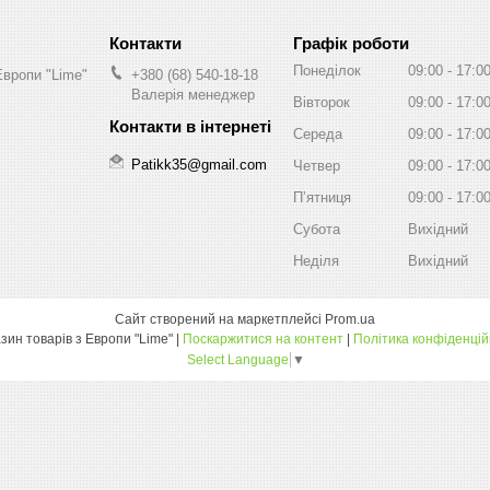
Графік роботи
Понеділок
09:00
17:0
Европи "Lime"
+380 (68) 540-18-18
Валерія менеджер
Вівторок
09:00
17:0
Середа
09:00
17:0
Patikk35@gmail.com
Четвер
09:00
17:0
Пʼятниця
09:00
17:0
Субота
Вихідний
Неділя
Вихідний
Сайт створений на маркетплейсі
Prom.ua
Магазин товарів з Европи "Lime" |
Поскаржитися на контент
|
Політика конфіденцій
Select Language
▼