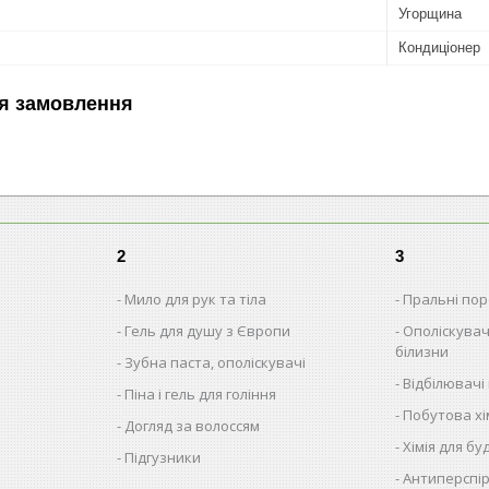
Угорщина
Кондиціонер
я замовлення
2
3
Мило для рук та тіла
Пральні поро
Гель для душу з Європи
Ополіскувач
білизни
Зубна паста, ополіскувачі
Відбілювачі
Піна і гель для гоління
Побутова хім
Догляд за волоссям
Хімія для бу
Підгузники
Антиперспір