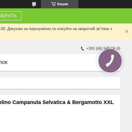
Кошик
ЫБРАТЬ
0. Дякуємо за порозуміння,та очікуйте на зворотній зв"язок з
+380 (68) 540-18-18
КНОПКА
ПОК
ЗВ'ЯЗКУ
lino Campanula Selvatica & Bergamotto XXL