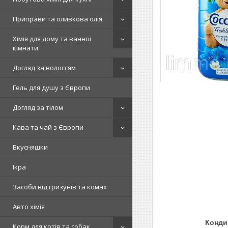
Приправи та оливкова олія
Хімія для дому та ванної
кімнати
Догляд за волоссям
Гель для душу з Європи
Догляд за тілом
Кава та чай з Європи
Вкусняшки
Ікра
Засоби від гризунів та комах
Авто хімія
Кондиціонер д
Корм для котів та собак.