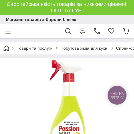
Європейська якість товарів за низькими цінами!
ОПТ ТА ГУРТ
Магазин товарів з Європи Limme
Товари та послуги
Побутова хімія для кухні
Спрей-о
КНОПКА
ЗВ'ЯЗКУ