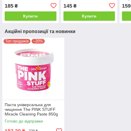
(знежирювач)
185
145
159
₴
₴
Купити
Купити
Акційні пропозиції та новинки
Топ продажів
–20%
Паста універсальна для
чищення The PINK STUFF
Miracle Cleaning Paste 850g
Готово до відправки
183,20