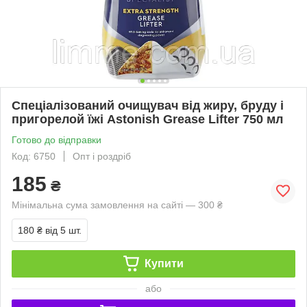
Спеціалізований очищувач від жиру, бруду і
пригорелой їжі Astonish Grease Lifter 750 мл
Готово до відправки
Код: 6750
Опт і роздріб
185
₴
Мінімальна сума замовлення на сайті — 300 ₴
180 ₴
від 5 шт.
Купити
або