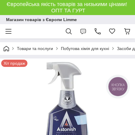
Європейська якість товарів за низькими цінами!
ОПТ ТА ГУРТ
Магазин товарів з Європи Limme
Товари та послуги
Побутова хімія для кухні
Засоби д
Хіт продаж
КНОПКА
ЗВ'ЯЗКУ